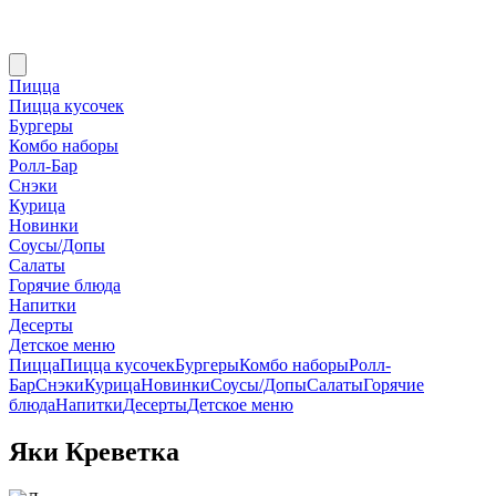
Пицца
Пицца кусочек
Бургеры
Комбо наборы
Ролл-Бар
Снэки
Курица
Новинки
Соусы/Допы
Салаты
Горячие блюда
Напитки
Десерты
Детское меню
Пицца
Пицца кусочек
Бургеры
Комбо наборы
Ролл-
Бар
Снэки
Курица
Новинки
Соусы/Допы
Салаты
Горячие
блюда
Напитки
Десерты
Детское меню
Яки Креветка