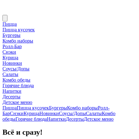
Пицца
Пицца кусочек
Бургеры
Комбо наборы
Ролл-Бар
Снэки
Курица
Новинки
Соусы/Допы
Салаты
Комбо обеды
Горячие блюда
Напитки
Десерты
Детское меню
Пицца
Пицца кусочек
Бургеры
Комбо наборы
Ролл-
Бар
Снэки
Курица
Новинки
Соусы/Допы
Салаты
Комбо
обеды
Горячие блюда
Напитки
Десерты
Детское меню
Всё и сразу!