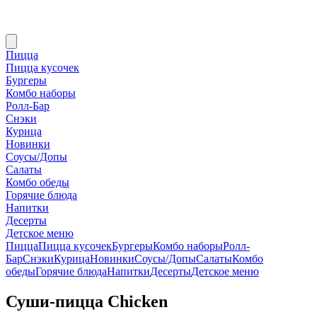
Пицца
Пицца кусочек
Бургеры
Комбо наборы
Ролл-Бар
Снэки
Курица
Новинки
Соусы/Допы
Салаты
Комбо обеды
Горячие блюда
Напитки
Десерты
Детское меню
Пицца
Пицца кусочек
Бургеры
Комбо наборы
Ролл-
Бар
Снэки
Курица
Новинки
Соусы/Допы
Салаты
Комбо
обеды
Горячие блюда
Напитки
Десерты
Детское меню
Суши-пицца Chicken