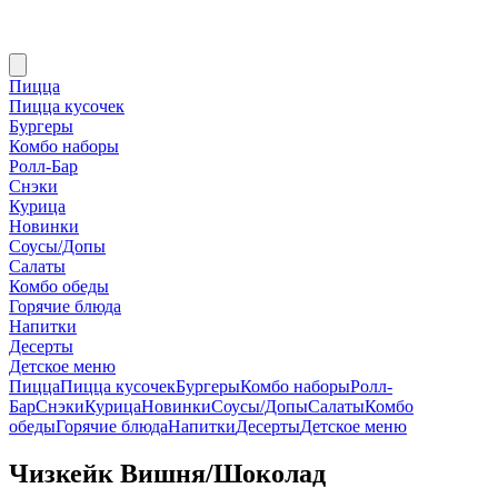
Пицца
Пицца кусочек
Бургеры
Комбо наборы
Ролл-Бар
Снэки
Курица
Новинки
Соусы/Допы
Салаты
Комбо обеды
Горячие блюда
Напитки
Десерты
Детское меню
Пицца
Пицца кусочек
Бургеры
Комбо наборы
Ролл-
Бар
Снэки
Курица
Новинки
Соусы/Допы
Салаты
Комбо
обеды
Горячие блюда
Напитки
Десерты
Детское меню
Чизкейк Вишня/Шоколад