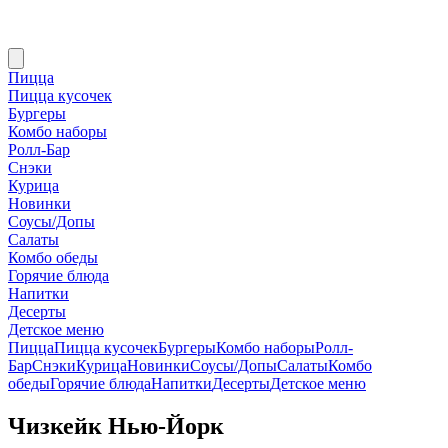
Пицца
Пицца кусочек
Бургеры
Комбо наборы
Ролл-Бар
Снэки
Курица
Новинки
Соусы/Допы
Салаты
Комбо обеды
Горячие блюда
Напитки
Десерты
Детское меню
Пицца
Пицца кусочек
Бургеры
Комбо наборы
Ролл-
Бар
Снэки
Курица
Новинки
Соусы/Допы
Салаты
Комбо
обеды
Горячие блюда
Напитки
Десерты
Детское меню
Чизкейк Нью-Йорк