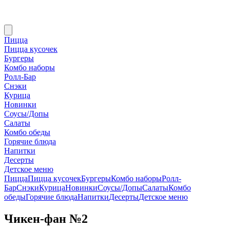
Пицца
Пицца кусочек
Бургеры
Комбо наборы
Ролл-Бар
Снэки
Курица
Новинки
Соусы/Допы
Салаты
Комбо обеды
Горячие блюда
Напитки
Десерты
Детское меню
Пицца
Пицца кусочек
Бургеры
Комбо наборы
Ролл-
Бар
Снэки
Курица
Новинки
Соусы/Допы
Салаты
Комбо
обеды
Горячие блюда
Напитки
Десерты
Детское меню
Чикен-фан №2