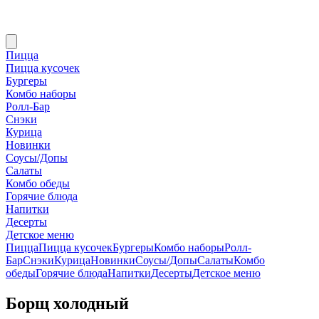
Пицца
Пицца кусочек
Бургеры
Комбо наборы
Ролл-Бар
Снэки
Курица
Новинки
Соусы/Допы
Салаты
Комбо обеды
Горячие блюда
Напитки
Десерты
Детское меню
Пицца
Пицца кусочек
Бургеры
Комбо наборы
Ролл-
Бар
Снэки
Курица
Новинки
Соусы/Допы
Салаты
Комбо
обеды
Горячие блюда
Напитки
Десерты
Детское меню
Борщ холодный