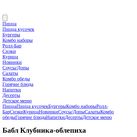
Пицца
Пицца кусочек
Бургеры
Комбо наборы
Ролл-Бар
Снэки
Курица
Новинки
Соусы/Допы
Салаты
Комбо обеды
Горячие блюда
Напитки
Десерты
Детское меню
Пицца
Пицца кусочек
Бургеры
Комбо наборы
Ролл-
Бар
Снэки
Курица
Новинки
Соусы/Допы
Салаты
Комбо
обеды
Горячие блюда
Напитки
Десерты
Детское меню
Бабл Клубника-облепиха